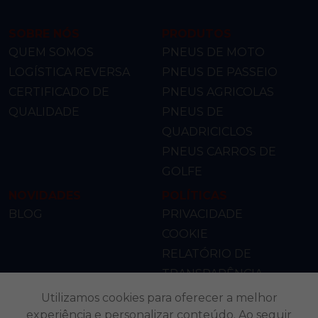
SOBRE NÓS
PRODUTOS
QUEM SOMOS
PNEUS DE MOTO
LOGÍSTICA REVERSA
PNEUS DE PASSEIO
CERTIFICADO DE
PNEUS AGRICOLAS
QUALIDADE
PNEUS DE
QUADRICICLOS
PNEUS CARROS DE
GOLFE
NOVIDADES
POLÍTICAS
BLOG
PRIVACIDADE
COOKIE
RELATÓRIO DE
TRANSPARÊNCIA
Utilizamos cookies para oferecer a melhor
CONTATO
experiência e personalizar conteúdo. Ao seguir
DISTRIBUIDORES