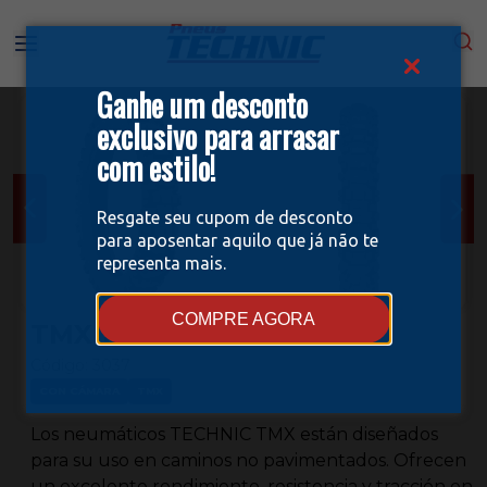
Ganhe um desconto
exclusivo para arrasar
com estilo!
Resgate seu cupom de desconto
para aposentar aquilo que já não te
representa mais.
COMPRE AGORA
TMX 110/90-19
Código:
3037
CON CÁMARA
TMX
Los neumáticos TECHNIC TMX están diseñados
para su uso en caminos no pavimentados. Ofrecen
un excelente rendimiento, resistencia y tracción en