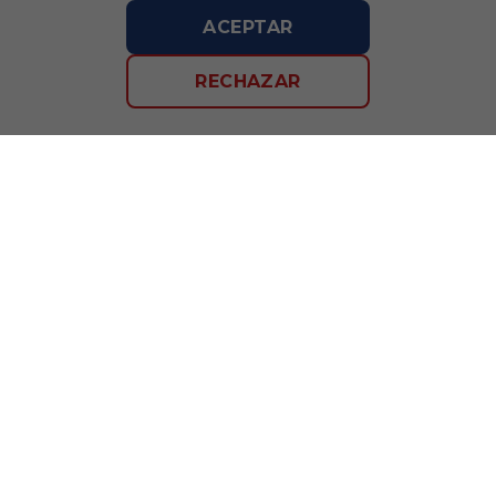
ACEPTAR
SEM CÂMARA
RECHAZAR
SPORT R
FILTRAR
SPORT R
180/55-17
Código:
6169
O pneu TECHNIC SPORT R tem design moderno, esportivo e
urbano. Sendo excelente...
SEM