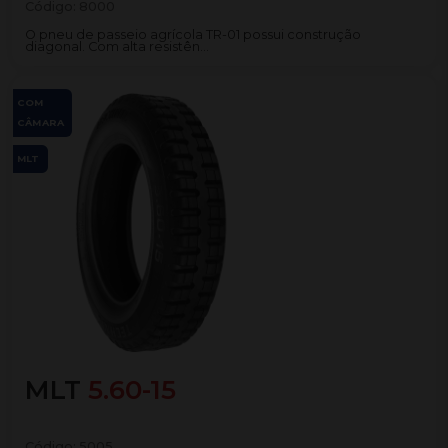
Código:
8000
O pneu de passeio agrícola TR-01 possui construção
diagonal. Com alta resistên...
COM
CÂMARA
MLT
MLT
5.60-15
Código:
5005