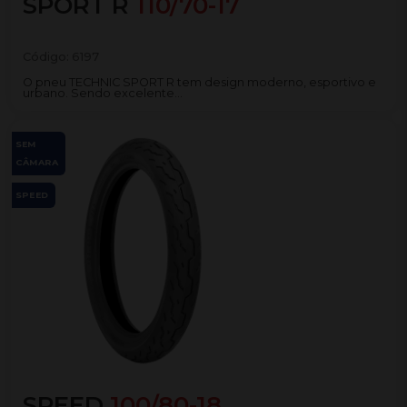
SPORT R
110/70-17
Código:
6197
O pneu TECHNIC SPORT R tem design moderno, esportivo e
urbano. Sendo excelente...
SEM
CÂMARA
SPEED
SPEED
100/80-18