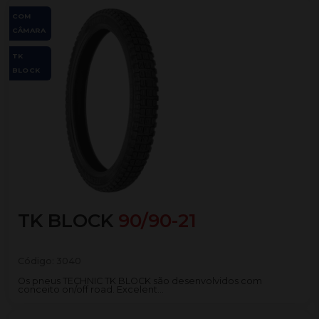
COM
CÂMARA
TK
BLOCK
TK BLOCK
90/90-21
Código:
3040
Os pneus TECHNIC TK BLOCK são desenvolvidos com
conceito on/off road. Excelent...